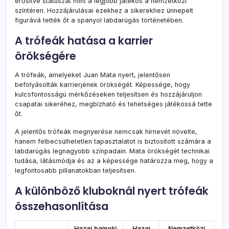
erősítve státuszát mint a legjobb játékos a nemzetközi
színtéren. Hozzájárulásai ezekhez a sikerekhez ünnepelt
figurává tették őt a spanyol labdarúgás történetében.
A trófeák hatása a karrier
örökségére
A trófeák, amelyeket Juan Mata nyert, jelentősen
befolyásolták karrierjének örökségét. Képessége, hogy
kulcsfontosságú mérkőzéseken teljesítsen és hozzájáruljon
csapatai sikeréhez, megbízható és tehetséges játékossá tette
őt.
A jelentős trófeák megnyerése nemcsak hírnevét növelte,
hanem felbecsülhetetlen tapasztalatot is biztosított számára a
labdarúgás legnagyobb színpadain. Mata örökségét technikai
tudása, látásmódja és az a képessége határozza meg, hogy a
legfontosabb pillanatokban teljesítsen.
A különböző kluboknál nyert trófeák
összehasonlítása
Hazai bajnoki
Hazai
Nemzetközi