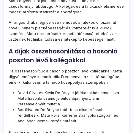
Mata egyéni díjai jelentősen növelték hírnevét mint
csúcsformájú labdarúgó. A kollégák és a kritikusok elismerése
megszilárdította státuszát a sportágban.
A rangos díjak megnyerése nemcsak a játékos önbizalmát
növeli, hanem piacképességét és vonzerejét is a klubok
számára. Mata elismerései keresett játékossá tették őt, akit
tisztelnek technikai tudása és játéképítő képességei miatt.
A díjak összehasonlítása a hasonló
poszton lévő kollégákkal
Ha összehasonlítjuk a hasonló poszton lévő kollégákkal, Mata
díjgyűjteménye kiemelkedik. Eredményei az elit társaságába
emelik, különösen a támadó középpályás szerepében.
David Silva és Kevin De Bruyne játékosokhoz hasonlítva
Mata hasonló számú jelentős díjat nyert, ami
versenyelőnyét mutatja.
Bár Silva és De Bruyne több friss elismeréssel
rendelkezik, Mata korai karrierje Spanyolországban és
Angliában kiemeli tartós hatását.
Ez az összehasonlítás hangsúlyozza a magas szintű