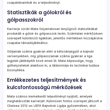
csapatdinamikát és a teljesítményt.
Statisztikák a gólokról és
gólpasszokról
Karrierje során Mata folyamatosan lenyűgöző statisztikákat
produkált a gólok és gólpasszok terén. Számtalan mérkőzésen
szerepelt különböző ligákban, jelentős mértékben hozzájárulva
csapatai támadójátékához.
Góljainak száma gyakran eléri a kétszámjegyűt a bajnoki
versenyekben, míg gólpasszainak száma gyakran a liga
legjobb játéképítői közé emeli őt. Mata képessége, hogy
gólhelyzeteket alakítson ki, a látásmódja és technikai tudása
bizonyítéka.
Emlékezetes teljesítmények és
kulcsfontosságú mérkőzések
Mata számos kiemelkedő teljesítményt nyújtott, amelyek
meghatározták karrierjét. Különösen fontos szerepet játszott a
Chelsea 2012-es UEFA Bajnokok Ligája győzelmében, ahol