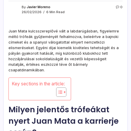
By
Javier Moreno
0
26/02/2026
6 Min Read
Juan Mata kulcsszereplővé vált a labdarúgásban, figyelemre
méltó trófeák gyűjteményét felhalmozva, beleértve a bajnoki
címeket és a spanyol válogatottal elnyert nemzetközi
elismeréseket. Egyéni díjai kiemelik kivételes tehetségét és a
pályán gyakorolt hatását, míg különböző klubokhoz tett
hozzájárulásai sokoldalúságát és vezetői képességeit
mutatják, értékes eszközzé téve őt bármely
csapatdinamikában.
Key sections in the article:
Milyen jelentős trófeákat
nyert Juan Mata a karrierje