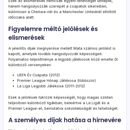
Ezek az elismerések nemcsak egyéni tehetségét ünneplik,
hanem hangsúlyozzák szerepét a csapatok sikereiben,
különösen a Chelsea-nél és a Manchester Unitednél eltöltött
időszaka alatt.
Figyelemre méltó jelölések és
elismerések
A jelentős díjak megnyerése mellett Mata számos jelölést is
kapott, amelyek tovább hangsúlyozzák képességeit.
Folyamatos teljesítménye a legjobb játékosok közé emelte őt
különböző versenyeken.
UEFA Év Csapata (2012)
Premier League Hónap Játékosa (többször)
La Liga Legjobb Játékosa (2011-2012)
Ezek a jelölések tükrözik képességét, hogy magas szinten
teljesítsen különböző ligákban, beleértve a La Ligát és a
Premier League-et, bemutatva sokoldalúságát és tehetségét.
A személyes díjak hatása a hírnevére