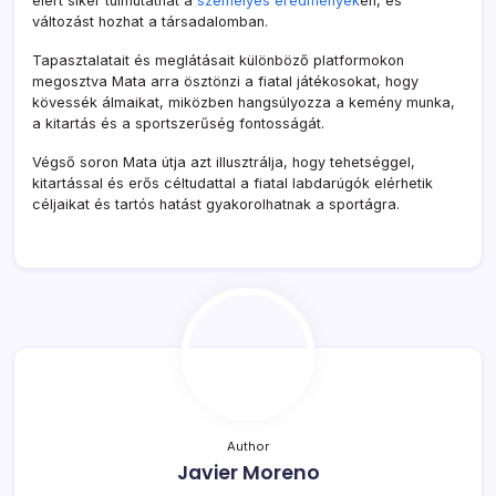
elért siker túlmutathat a
személyes eredmények
en, és
változást hozhat a társadalomban.
Tapasztalatait és meglátásait különböző platformokon
megosztva Mata arra ösztönzi a fiatal játékosokat, hogy
kövessék álmaikat, miközben hangsúlyozza a kemény munka,
a kitartás és a sportszerűség fontosságát.
Végső soron Mata útja azt illusztrálja, hogy tehetséggel,
kitartással és erős céltudattal a fiatal labdarúgók elérhetik
céljaikat és tartós hatást gyakorolhatnak a sportágra.
Author
Javier Moreno