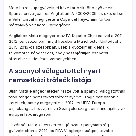
Mata hazai kupagyőzelmei közé tartozik több győzelem
Spanyolországban és Angliában. A 2008-2009-es szezonban
a Valenciával megnyerte a Copa del Rey-t, ami fontos
mérföldkő volt korai karrierjében.
Angliában Mata megnyerte az FA Kupát a Chelsea-vel a 2011-
2012-es szezonban, majd később a Manchester Uniteddel a
2015-2016-os szezonban. Ezek a győzelmek kiemelik
folyamatos képességét, hogy hozzájáruljon csapatai
sikeréhez a kieséses versenyekben.
A spanyol válogatottal nyert
nemzetközi trófeák listája
Juan Mata elengedhetetlen része volt a spanyol válogatottnak,
több rangos nemzetközi trófeát nyerve. Tagja volt annak a
keretnek, amely megnyerte a 2012-es UEFA Európa-
bajnokságot, hozzájárulva Spanyolország dominanciájához az
európai labdarúgásban.
Továbbá, Mata kulcsszerepet játszott Spanyolország
győzelmében a 2010-es FIFA Világbajnokságon, tovább