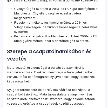
gólpasszai kulcsfontosságúak voltak a döntő mérkőzéseken.
Gyönyörű gólt szerzett a 2013-as FA Kupa döntőjében a
Manchester City ellen, segítve ezzel a trófea
megszerzését.
Figyelemre méltó teljesítményt nyújtott a 2014-es
Világbajnokságon, bemutatva képességeit a nemzetközi
színtéren.
Kulcsszerepet játszott a Manchester United 2016-os EFL
Kupa győzelmében, ahol a döntőben gólt szerzett.
Szerepe a csapatdinamikában és
vezetés
Mata vezetői tulajdonságai a pályán és azon kívül is
megmutatkoznak. Gyakran mentorálja a fiatal játékosokat,
iránymutatást és támogatást nyújtva nekik, hogy fejlesszék
képességeiket.
Nyugodt természete és pozitív hozzáállása hozzájárul a
csapat kohéziójához. Mata tapasztalata a nagy nyomású
helyzetekben lehetővé teszi számára, hogy példamutatóan
vezessen, erősítve a csapattagok közötti egységet.