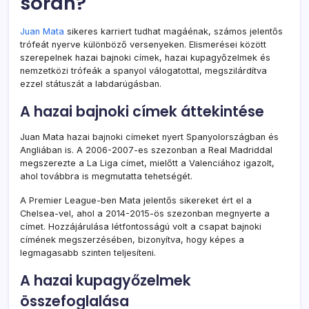
során?
Juan Mata
sikeres karriert tudhat magáénak, számos jelentős
trófeát nyerve különböző versenyeken. Elismerései között
szerepelnek hazai bajnoki címek, hazai kupagyőzelmek és
nemzetközi trófeák a spanyol válogatottal, megszilárdítva
ezzel státuszát a labdarúgásban.
A hazai bajnoki címek áttekintése
Juan Mata hazai bajnoki címeket nyert Spanyolországban és
Angliában is. A 2006-2007-es szezonban a Real Madriddal
megszerezte a La Liga címet, mielőtt a Valenciához igazolt,
ahol továbbra is megmutatta tehetségét.
A Premier League-ben Mata jelentős sikereket ért el a
Chelsea-vel, ahol a 2014-2015-ös szezonban megnyerte a
címet. Hozzájárulása létfontosságú volt a csapat bajnoki
címének megszerzésében, bizonyítva, hogy képes a
legmagasabb szinten teljesíteni.
A hazai kupagyőzelmek
összefoglalása