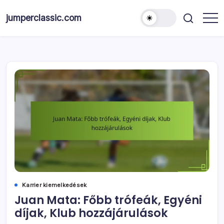
Skip
to
jumperclassic.com
content
Karrier kiemelkedések
Juan Mata: Főbb trófeák, Egyéni
díjak, Klub hozzájárulások