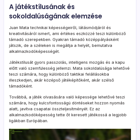
A játékstílusának és
sokoldalúságának elemzése
Juan Mata technikai képességeiről, látásmódjáról és
kreativitásáról ismert, ami értékes eszközzé teszi különböző
támadó szerepekben. Gyakran támadó középpályásként
játszik, de a széleken is megállja a helyét, bemutatva
alkalmazkodóképességét.
Játékstílusát gyors passzolás, intelligens mozgás és a kapu
előtt való szemfülesség jellemzi. Mata sokoldalúsága lehetővé
teszi számára, hogy különböző taktikai felállásokba
illeszkedjen, akár középső játéképítőként, akár szélső
támadóként.
Továbbá, a játék olvasására való képessége lehetővé teszi
számára, hogy kulcsfontosságú döntéseket hozzon nyomás
alatt, javítva csapatai összteljesítményét. Ez az
alkalmazkodóképesség tette őt keresett játékossá a legjobb
ligákban Európában.