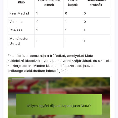
Klub
címek
kupák
trófeák
Real Madrid
1
0
0
Valencia
0
1
0
Chelsea
1
1
1
Manchester
0
1
1
United
Ez a táblázat bemutatja a trófeákat, amelyeket Mata
különböző kluboknál nyert, kiemelve hozzájárulásait és sikereit
karrierje során. Minden klub jelentős szerepet játszott
öröksége alakításában labdarúgóként.