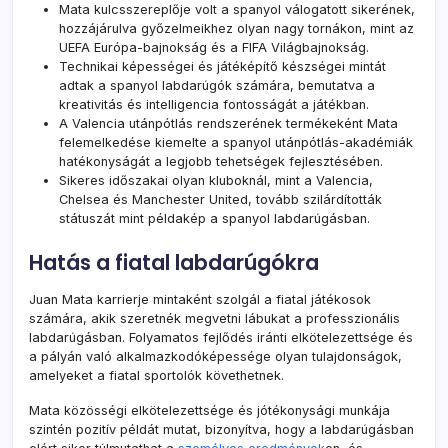
Mata kulcsszereplője volt a spanyol válogatott sikerének,
hozzájárulva győzelmeikhez olyan nagy tornákon, mint az
UEFA Európa-bajnokság és a FIFA Világbajnokság.
Technikai képességei és játéképítő készségei mintát
adtak a spanyol labdarúgók számára, bemutatva a
kreativitás és intelligencia fontosságát a játékban.
A Valencia utánpótlás rendszerének termékeként Mata
felemelkedése kiemelte a spanyol utánpótlás-akadémiák
hatékonyságát a legjobb tehetségek fejlesztésében.
Sikeres időszakai olyan kluboknál, mint a Valencia,
Chelsea és Manchester United, tovább szilárdították
státuszát mint példakép a spanyol labdarúgásban.
Hatás a fiatal labdarúgókra
Juan Mata karrierje mintaként szolgál a fiatal játékosok
számára, akik szeretnék megvetni lábukat a professzionális
labdarúgásban. Folyamatos fejlődés iránti elkötelezettsége és
a pályán való alkalmazkodóképessége olyan tulajdonságok,
amelyeket a fiatal sportolók követhetnek.
Mata közösségi elkötelezettsége és jótékonysági munkája
szintén pozitív példát mutat, bizonyítva, hogy a labdarúgásban