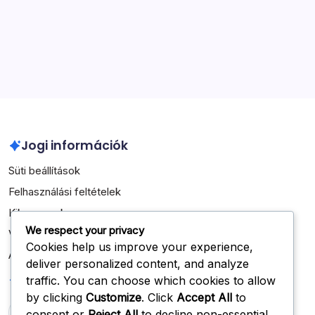
Archívum
March 2026
February 2026
Jogi információk
Süti beállítások
Felhasználási feltételek
Kik vagyunk
We respect your privacy
Vegye fel velünk a kapcsolatot
Cookies help us improve your experience,
Adatvédelmi irányelvek
deliver personalized content, and analyze
Keresés
traffic. You can choose which cookies to allow
by clicking
Customize
. Click
Accept All
to
consent or
Reject All
to decline non-essential