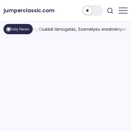
Skip
jumperclassic.com
to
content
júsági karrier, Családi támogatás, Személyes eredmények
03
Daily News