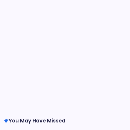
Kategóriák
Játékos Életrajzok
Karrier kiemelkedések
Nemzetközi Eredmények
Keresés
Search
Archívum
March 2026
February 2026
You May Have Missed